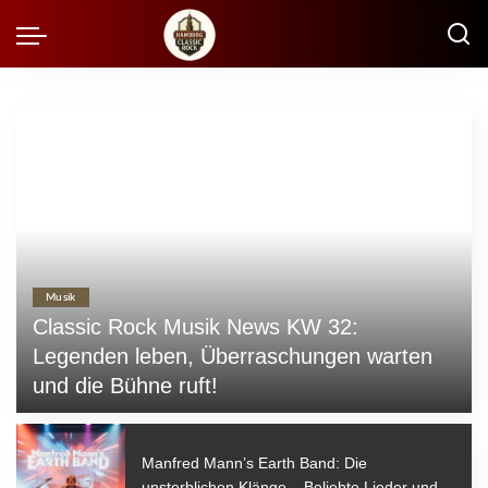
Musik
Classic Rock Musik News KW 32:
Legenden leben, Überraschungen warten
und die Bühne ruft!
Matthes
03.08.2026
Posted
by
Manfred Mann’s Earth Band: Die
unsterblichen Klänge – Beliebte Lieder und