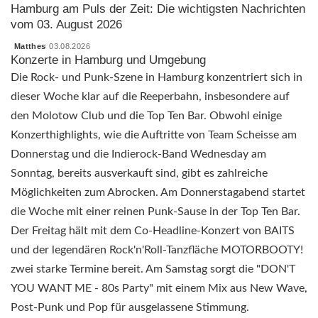
Posted
Hamburg am Puls der Zeit: Die wichtigsten Nachrichten
by
vom 03. August 2026
Matthes
03.08.2026
Posted
Konzerte in Hamburg und Umgebung
by
Die Rock- und Punk-Szene in Hamburg konzentriert sich in
dieser Woche klar auf die Reeperbahn, insbesondere auf
den Molotow Club und die Top Ten Bar. Obwohl einige
Konzerthighlights, wie die Auftritte von Team Scheisse am
Donnerstag und die Indierock-Band Wednesday am
Sonntag, bereits ausverkauft sind, gibt es zahlreiche
Möglichkeiten zum Abrocken. Am Donnerstagabend startet
die Woche mit einer reinen Punk-Sause in der Top Ten Bar.
Der Freitag hält mit dem Co-Headline-Konzert von BAITS
und der legendären Rock'n'Roll-Tanzfläche MOTORBOOTY!
zwei starke Termine bereit. Am Samstag sorgt die "DON'T
YOU WANT ME - 80s Party" mit einem Mix aus New Wave,
Post-Punk und Pop für ausgelassene Stimmung.