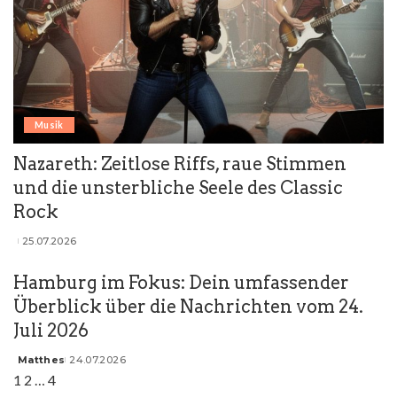
Musik
Nazareth: Zeitlose Riffs, raue Stimmen
und die unsterbliche Seele des Classic
Rock
25.07.2026
Posted
by
Hamburg im Fokus: Dein umfassender
Überblick über die Nachrichten vom 24.
Juli 2026
Matthes
24.07.2026
Posted
1
2
…
4
by