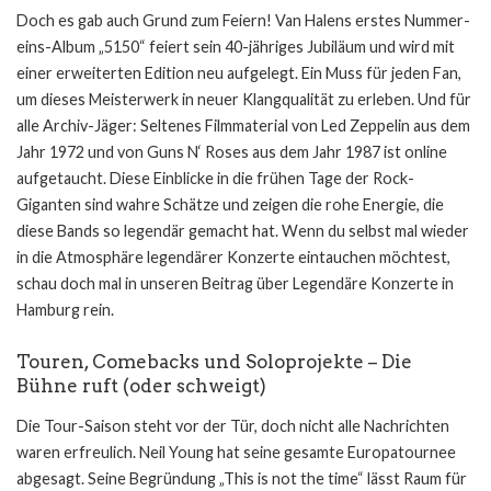
Doch es gab auch Grund zum Feiern! Van Halens erstes Nummer-
eins-Album „5150“ feiert sein 40-jähriges Jubiläum und wird mit
einer erweiterten Edition neu aufgelegt. Ein Muss für jeden Fan,
um dieses Meisterwerk in neuer Klangqualität zu erleben. Und für
alle Archiv-Jäger: Seltenes Filmmaterial von Led Zeppelin aus dem
Jahr 1972 und von Guns N‘ Roses aus dem Jahr 1987 ist online
aufgetaucht. Diese Einblicke in die frühen Tage der Rock-
Giganten sind wahre Schätze und zeigen die rohe Energie, die
diese Bands so legendär gemacht hat. Wenn du selbst mal wieder
in die Atmosphäre legendärer Konzerte eintauchen möchtest,
schau doch mal in unseren Beitrag über
Legendäre Konzerte in
Hamburg
rein.
Touren, Comebacks und Soloprojekte – Die
Bühne ruft (oder schweigt)
Die Tour-Saison steht vor der Tür, doch nicht alle Nachrichten
waren erfreulich. Neil Young hat seine gesamte Europatournee
abgesagt. Seine Begründung „This is not the time“ lässt Raum für