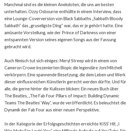
Manchmal sind es die kleinen Anekdoten, die uns am besten
unterhalten. Ozzy Osbourne enthüllte in einem Interview, dass
eine Lounge-Coverversion von Black Sabbaths „Sabbath Bloody
Sabbath“ das „gruseligste Ding“ war, das er je gehört hatte. Eine
amüsante Vorstellung, wie der Prince of Darkness von einer
entspannten Version seines eigenen Songs aus der Fassung
gebracht wird.
Auch filmisch tut sich einiges: Meryl Streep wird in einem von
Cameron Crowe inszenierten Biopic die legendäre Joni Mitchell
verkörpern. Eine spannende Besetzung, die dem Leben und Werk
dieser einflussreichen Künstlerin gerecht werden dürfte. Und für
alle, die gerne hinter die Kulissen blicken: Ein neues Buch über
The Beatles, „The Fab Four Pillars of Impact: Building Dynamic
Teams The Beatles‘ Way“, wurde veröffentlicht. Es beleuchtet die
Dynamik der Fab Four aus einer neuen Perspektive.
In der Kategorie der Erfolgsgeschichten erreichte KISS‘ Hit „I
Was Made For Lovin‘ You“ eine Milliarde Aufrufe auf YouTube. Ein