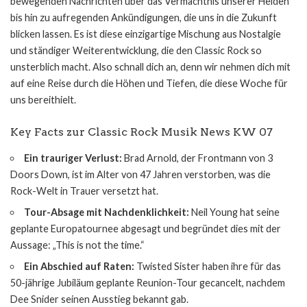
bewegenden Nachrichten über das Vermächtnis unserer Helden
bis hin zu aufregenden Ankündigungen, die uns in die Zukunft
blicken lassen. Es ist diese einzigartige Mischung aus Nostalgie
und ständiger Weiterentwicklung, die den Classic Rock so
unsterblich macht. Also schnall dich an, denn wir nehmen dich mit
auf eine Reise durch die Höhen und Tiefen, die diese Woche für
uns bereithielt.
Key Facts zur Classic Rock Musik News KW 07
Ein trauriger Verlust:
Brad Arnold, der Frontmann von 3
Doors Down, ist im Alter von 47 Jahren verstorben, was die
Rock-Welt in Trauer versetzt hat.
Tour-Absage mit Nachdenklichkeit:
Neil Young hat seine
geplante Europatournee abgesagt und begründet dies mit der
Aussage: „This is not the time.“
Ein Abschied auf Raten:
Twisted Sister haben ihre für das
50-jährige Jubiläum geplante Reunion-Tour gecancelt, nachdem
Dee Snider seinen Ausstieg bekannt gab.