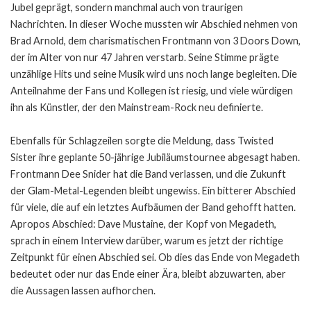
Jubel geprägt, sondern manchmal auch von traurigen
Nachrichten. In dieser Woche mussten wir Abschied nehmen von
Brad Arnold, dem charismatischen Frontmann von 3 Doors Down,
der im Alter von nur 47 Jahren verstarb. Seine Stimme prägte
unzählige Hits und seine Musik wird uns noch lange begleiten. Die
Anteilnahme der Fans und Kollegen ist riesig, und viele würdigen
ihn als Künstler, der den Mainstream-Rock neu definierte.
Ebenfalls für Schlagzeilen sorgte die Meldung, dass Twisted
Sister ihre geplante 50-jährige Jubiläumstournee abgesagt haben.
Frontmann Dee Snider hat die Band verlassen, und die Zukunft
der Glam-Metal-Legenden bleibt ungewiss. Ein bitterer Abschied
für viele, die auf ein letztes Aufbäumen der Band gehofft hatten.
Apropos Abschied: Dave Mustaine, der Kopf von Megadeth,
sprach in einem Interview darüber, warum es jetzt der richtige
Zeitpunkt für einen Abschied sei. Ob dies das Ende von Megadeth
bedeutet oder nur das Ende einer Ära, bleibt abzuwarten, aber
die Aussagen lassen aufhorchen.