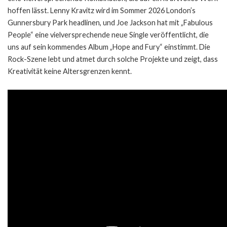
hoffen lässt. Lenny Kravitz wird im Sommer 2026 London’s
Gunnersbury Park headlinen, und Joe Jackson hat mit „Fabulous
People“ eine vielversprechende neue Single veröffentlicht, die
uns auf sein kommendes Album „Hope and Fury“ einstimmt. Die
Rock-Szene lebt und atmet durch solche Projekte und zeigt, dass
Kreativität keine Altersgrenzen kennt.