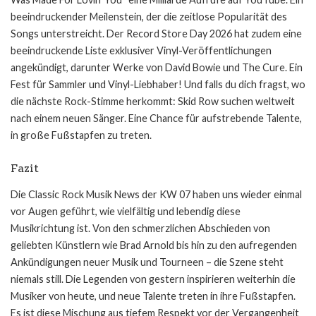
beeindruckender Meilenstein, der die zeitlose Popularität des
Songs unterstreicht. Der Record Store Day 2026 hat zudem eine
beeindruckende Liste exklusiver Vinyl-Veröffentlichungen
angekündigt, darunter Werke von David Bowie und The Cure. Ein
Fest für Sammler und Vinyl-Liebhaber! Und falls du dich fragst, wo
die nächste Rock-Stimme herkommt: Skid Row suchen weltweit
nach einem neuen Sänger. Eine Chance für aufstrebende Talente,
in große Fußstapfen zu treten.
Fazit
Die Classic Rock Musik News der KW 07 haben uns wieder einmal
vor Augen geführt, wie vielfältig und lebendig diese
Musikrichtung ist. Von den schmerzlichen Abschieden von
geliebten Künstlern wie Brad Arnold bis hin zu den aufregenden
Ankündigungen neuer Musik und Tourneen – die Szene steht
niemals still. Die Legenden von gestern inspirieren weiterhin die
Musiker von heute, und neue Talente treten in ihre Fußstapfen.
Es ist diese Mischung aus tiefem Respekt vor der Vergangenheit