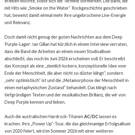
erleben möchte, sollte sich die Termine vormerken. Die Band, die
mit Hits wie „Smoke on the Water“ Rockgeschichte geschrieben
hat, beweist damit einmal mehr ihre ungebrochene Live-Energie
und Relevanz.
Doch damit nicht genug der guten Nachrichten aus dem Deep
Purple-Lager: Ian Gillan hat kürzlich in einem Interview verraten,
dass die Band die Arbeiten an einem neuen Studioalbum
abschließt, das noch im Juni 2026 erscheinen soll. Er beschreibt
das Konzept als eine „ziemlich lockere, konzeptionelle Idee vom
Ende der Menschheit, die aber nicht so düster klingt“, sondern
„sehr optimistisch“ ist und die „Metamorphose der Menschheit in
einen metaphysischen Zustand“ behandelt. Das klingt nach
tiefgründigen Texten und der musikalischen Brillanz, die wir von
Deep Purple kennen und lieben.
Auch die australischen Hardrock-Titanen
AC/DC
lassen es
krachen. Ihre „Power Up“-Tour, die das gleichnamige Erfolgsalbum
von 2020 feiert, wird im Sommer 2026 mit einer weiteren