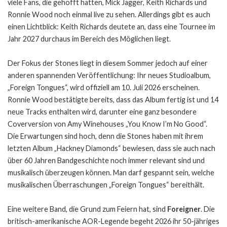
viele Fans, die gehofft hatten, Mick Jagger, Keith Richards und
Ronnie Wood noch einmal live zu sehen. Allerdings gibt es auch
einen Lichtblick: Keith Richards deutete an, dass eine Tournee im
Jahr 2027 durchaus im Bereich des Möglichen liegt.
Der Fokus der Stones liegt in diesem Sommer jedoch auf einer
anderen spannenden Veröffentlichung: Ihr neues Studioalbum,
„Foreign Tongues“, wird offiziell am 10. Juli 2026 erscheinen.
Ronnie Wood bestätigte bereits, dass das Album fertig ist und 14
neue Tracks enthalten wird, darunter eine ganz besondere
Coverversion von Amy Winehouses „You Know I’m No Good“.
Die Erwartungen sind hoch, denn die Stones haben mit ihrem
letzten Album „Hackney Diamonds“ bewiesen, dass sie auch nach
über 60 Jahren Bandgeschichte noch immer relevant sind und
musikalisch überzeugen können. Man darf gespannt sein, welche
musikalischen Überraschungen „Foreign Tongues“ bereithält.
Eine weitere Band, die Grund zum Feiern hat, sind
Foreigner
. Die
britisch-amerikanische AOR-Legende begeht 2026 ihr 50-jähriges