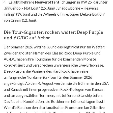
Es gibt mehrere
Neuveröffentlichungen
in KW 25, darunter
„Innuendo – Not Lost“ (15. Juni), „Shadowborne – Heaven’s
Falling“ (19. Juni) und die „Wheels of Fire: Super Deluxe Edition“
von Cream (12. Juni).
Die Tour-Giganten rocken weiter: Deep Purple
und AC/DC auf Achse
Der Sommer 2026 wird heiß, und das liegt nicht nur am Wetter!
Zwei der größten Namen des Classic Rock, Deep Purple und
AC/DC, haben ihre Tourpläne für die kommenden Monate
konkretisiert und versprechen unvergessliche Live-Erlebnisse.
Deep Purple
, die Pioniere des Hard Rock, haben eine
umfangreiche Nordamerika-Tour für den Sommer 2026
angekündigt. Ab dem 4. August werden sie die Bühnen in den USA
und Kanada mit ihren progressiven Rock-Kollegen von Kansas
und, an ausgewählten Terminen, mit Jefferson Starship teilen.
Das ist eine Kombination, die Rockherzen höherschlagen lässt!
Wer die Band um den charismatischen Frontmann Ian Gillan live