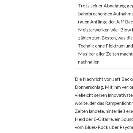
Trotz seiner Abneigung geg
bahnbrechenden Aufnahmen.
rauen Anfänge der Jeff Bec
Meisterwerken wie „Blow by
zählen zum Besten, was di
Technik ohne Plektrum und 
Musiker aller Zeiten macht
nachhallen.
Die Nachricht von Jeff Becks
Donnerschlag. Mit ihm verlor
vielleicht seinen innovativst
wollte, der das Rampenlicht 
Zeiten landete, hinterließ ei
Held der E-Gitarre, ein Soun
vom Blues-Rock über Psyche