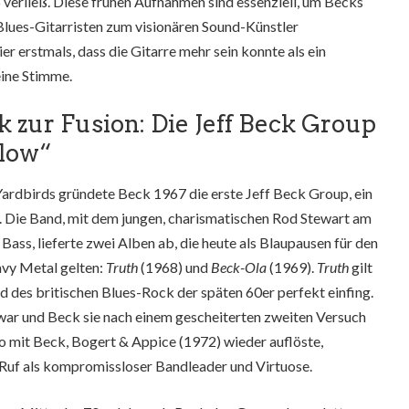
verließ. Diese frühen Aufnahmen sind essenziell, um Becks
Blues-Gitarristen zum visionären Sound-Künstler
ier erstmals, dass die Gitarre mehr sein konnte als ein
eine Stimme.
 zur Fusion: Die Jeff Beck Group
Blow“
ardbirds gründete Beck 1967 die erste Jeff Beck Group, ein
 Die Band, mit dem jungen, charismatischen Rod Stewart am
ss, lieferte zwei Alben ab, die heute als Blaupausen für den
vy Metal gelten:
Truth
(1968) und
Beck-Ola
(1969).
Truth
gilt
nd des britischen Blues-Rock der späten 60er perfekt einfing.
ar und Beck sie nach einem gescheiterten zweiten Versuch
o mit Beck, Bogert & Appice (1972) wieder auflöste,
 Ruf als kompromissloser Bandleader und Virtuose.