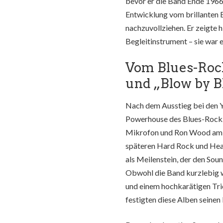
bevor er die Band Ende 1966 
Entwicklung vom brillanten 
nachzuvollziehen. Er zeigte h
Begleitinstrument – sie war 
Vom Blues-Rock
und „Blow by 
Nach dem Ausstieg bei den Y
Powerhouse des Blues-Rock.
Mikrofon und Ron Wood am Ba
späteren Hard Rock und Hea
als Meilenstein, der den Sou
Obwohl die Band kurzlebig w
und einem hochkarätigen Tri
festigten diese Alben seinen