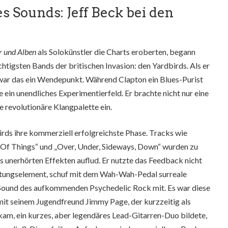
s Sounds: Jeff Beck bei den
er und Alben
als Solokünstler die Charts eroberten, begann
ichtigsten Bands der britischen Invasion: den Yardbirds. Als er
 war das ein Wendepunkt. Während Clapton ein Blues-Purist
e ein unendliches Experimentierfeld. Er brachte nicht nur eine
e revolutionäre Klangpalette ein.
rds ihre kommerziell erfolgreichste Phase. Tracks wie
s Of Things“ und „Over, Under, Sideways, Down“ wurden zu
ls unerhörten Effekten auflud. Er nutzte das Feedback nicht
taltungselement, schuf mit dem Wah-Wah-Pedal surreale
 Sound des aufkommenden Psychedelic Rock mit. Es war diese
mit seinem Jugendfreund Jimmy Page, der kurzzeitig als
kam, ein kurzes, aber legendäres Lead-Gitarren-Duo bildete,