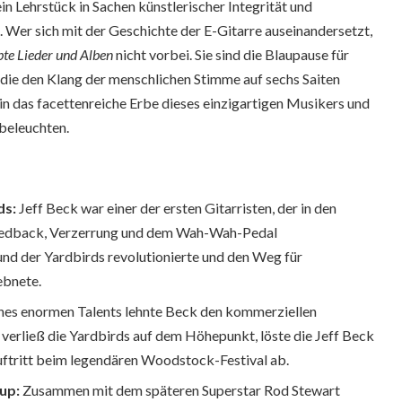
ein Lehrstück in Sachen künstlerischer Integrität und
 Wer sich mit der Geschichte der E-Gitarre auseinandersetzt,
bte Lieder und Alben
nicht vorbei. Sie sind die Blaupause für
die den Klang der menschlichen Stimme auf sechs Saiten
 in das facettenreiche Erbe dieses einzigartigen Musikers und
beleuchten.
ds:
Jeff Beck war einer der ersten Gitarristen, der in den
Feedback, Verzerrung und dem Wah-Wah-Pedal
und der Yardbirds revolutionierte und den Weg für
ebnete.
nes enormen Talents lehnte Beck den kommerziellen
r verließ die Yardbirds auf dem Höhepunkt, löste die Jeff Beck
uftritt beim legendären Woodstock-Festival ab.
up:
Zusammen mit dem späteren Superstar Rod Stewart