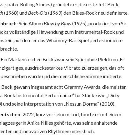
 später Rolling Stones) gründete er die erste Jeff Beck
th
(1968) und
Beck-Ola
(1969) den Blues-Rock neu definierte.
chbruch:
Sein Album
Blow by Blow
(1975), produziert von Sir
ecks vollständige Hinwendung zum Instrumental-Rock und
lenstein, auf dem er das Whammy-Bar-Spiel perfektionierte
 brachte.
Ein Markenzeichen Becks war sein Spiel ohne Plektrum. Er
inzigartiges, ausdrucksstarkes Vibrato zu erzeugen, das oft
 beschrieben wurde und die menschliche Stimme imitierte.
:
Beck gewann insgesamt acht Grammy Awards, die meisten
st Rock Instrumental Performance“ für Stücke wie „Dirty
) und seine Interpretation von „Nessun Dorma“ (2010).
Deutschen:
2022, kurz vor seinem Tod, tourte er mit einem
hlagzeugerin Anika Nilles gehörte, was seine anhaltende
lenten und innovativen Rhythmen unterstrich.