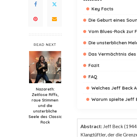
Key Facts
Die Geburt eines Soun
Vom Blues-Rock zur F
Die unsterblichen Mel
READ NEXT
Das Vermächtnis des 
Fazit
FAQ
Welches Jeff Beck Al
Nazareth:
Zeitlose Riffs,
Warum spielte Jeff 
raue Stimmen
und die
unsterbliche
Seele des Classic
Rock
Abstract:
Jeff Beck (1944–
Klangtüftler, der die Grenz