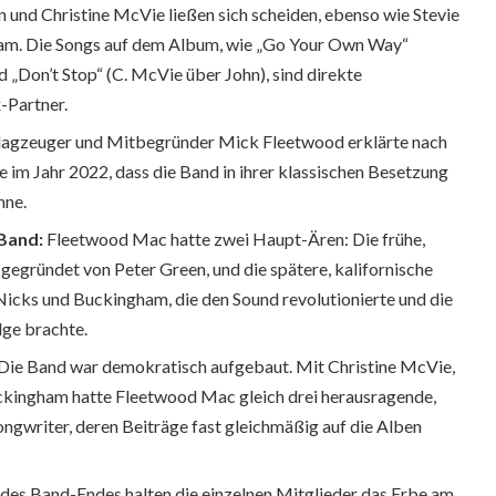
und Christine McVie ließen sich scheiden, ebenso wie Stevie
am. Die Songs auf dem Album, wie „Go Your Own Way“
„Don’t Stop“ (C. McVie über John), sind direkte
x-Partner.
agzeuger und Mitbegründer Mick Fleetwood erklärte nach
im Jahr 2022, dass die Band in ihrer klassischen Besetzung
nne.
 Band:
Fleetwood Mac hatte zwei Haupt-Ären: Die frühe,
gegründet von Peter Green, und die spätere, kalifornische
cks und Buckingham, die den Sound revolutionierte und die
ge brachte.
Die Band war demokratisch aufgebaut. Mit Christine McVie,
ckingham hatte Fleetwood Mac gleich drei herausragende,
Songwriter, deren Beiträge fast gleichmäßig auf die Alben
des Band-Endes halten die einzelnen Mitglieder das Erbe am