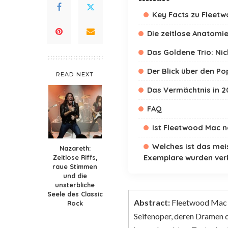
Key Facts zu Fleetw
Die zeitlose Anatomi
Das Goldene Trio: Ni
Der Blick über den Po
READ NEXT
Das Vermächtnis in 2
FAQ
Ist Fleetwood Mac n
Welches ist das mei
Nazareth:
Exemplare wurden ver
Zeitlose Riffs,
raue Stimmen
und die
unsterbliche
Seele des Classic
Abstract:
Fleetwood Mac is
Rock
Seifenoper, deren Dramen d