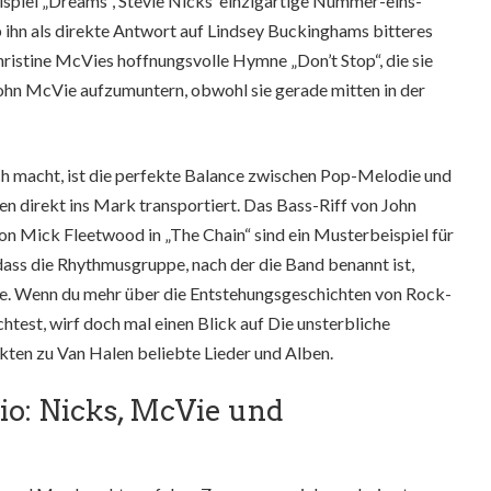
piel „Dreams“, Stevie Nicks‘ einzigartige Nummer-eins-
eb ihn als direkte Antwort auf Lindsey Buckinghams bitteres
istine McVies hoffnungsvolle Hymne „Don’t Stop“, die sie
ohn McVie aufzumuntern, obwohl sie gerade mitten in der
h macht, ist die perfekte Balance zwischen Pop-Melodie und
n direkt ins Mark transportiert. Das Bass-Riff von John
n Mick Fleetwood in „The Chain“ sind ein Musterbeispiel für
ass die Rhythmusgruppe, nach der die Band benannt ist,
e. Wenn du mehr über die Entstehungsgeschichten von Rock-
test, wirf doch mal einen Blick auf
Die unsterbliche
ten zu Van Halen beliebte Lieder und Alben
.
io: Nicks, McVie und