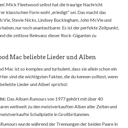
n‘. Mick Fleetwood selbst hat die traurige Nachricht
hrer klassischen Form wohl „erledigt“ sei. Das macht das
McVie, Stevie Nicks, Lindsey Buckingham, John McVie und
haben, nur noch unantastbarer. Es ist der perfekte Zeitpunkt,
und die zeitlose Relevanz dieser Rock-Giganten zu
ood Mac beliebte Lieder und Alben
 Mac ist so komplex und turbulent, dass sie allein schon ein
Hier sind die wichtigsten Fakten, die du kennen solltest, wenn
eliebte Lieder und Alben‘ sprichst:
ht:
Das Album
Rumours
von 1977 gehört mit über 40
aren weltweit zu den meistverkauften Alben aller Zeiten und
 meistverkaufte Schallplatte in Großbritannien.
Rumours
wurde während der Trennungen der beiden Paare in