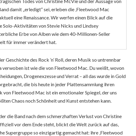
 tragischen Todes von Christine McVie und der Aussage von
and damit „erledigt“ sei, erleben die ‚Fleetwood Mac
aktuell eine Renaissance. Wir werfen einen Blick auf die
e Solo-Aktivitäten von Stevie Nicks und Lindsey
erbliche Erbe von Alben wie dem 40-Millionen-Seller
lt für immer verändert hat.
der Geschichte des Rock ’n’ Roll, deren Musik so untrennbar
 verwoben ist wie die von Fleetwood Mac. Du weißt, wovon
cheidungen, Drogenexzesse und Verrat – all das wurde in Gold
rgebracht, die bis heute in jeder Plattensammlung ihren
k von Fleetwood Mac ist ein emotionaler Spiegel, der uns
größten Chaos noch Schönheit und Kunst entstehen kann.
in der die Band nach dem schmerzhaften Verlust von Christine
iell vor dem Ende steht, blickt die Welt zurück auf das,
he Supergruppe so einzigartig gemacht hat: ihre ‚Fleetwood