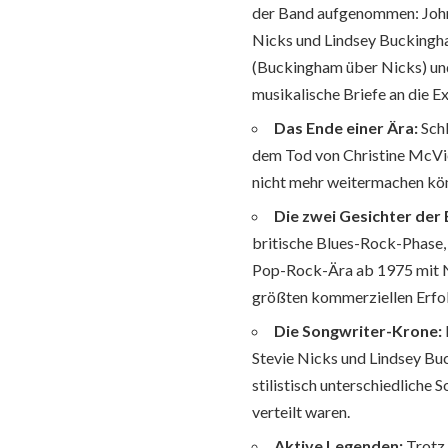
der Band aufgenommen: John 
Nicks und Lindsey Buckingh
(Buckingham über Nicks) und 
musikalische Briefe an die E
Das Ende einer Ära:
Schl
dem Tod von Christine McVie 
nicht mehr weitermachen kö
Die zwei Gesichter der
britische Blues-Rock-Phase, 
Pop-Rock-Ära ab 1975 mit Ni
größten kommerziellen Erfol
Die Songwriter-Krone:
Stevie Nicks und Lindsey Bu
stilistisch unterschiedliche 
verteilt waren.
Aktive Legenden:
Trotz 