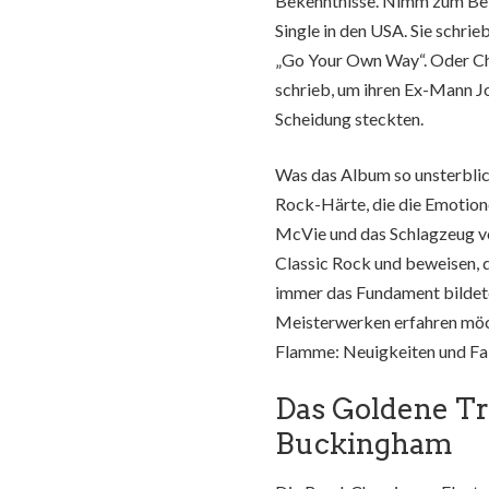
Bekenntnisse. Nimm zum Beis
Single in den USA. Sie schri
„Go Your Own Way“. Oder Chr
schrieb, um ihren Ex-Mann J
Scheidung steckten.
Was das Album so unsterblic
Rock-Härte, die die Emotione
McVie und das Schlagzeug vo
Classic Rock und beweisen, d
immer das Fundament bildet
Meisterwerken erfahren möch
Flamme: Neuigkeiten und Fak
Das Goldene Tr
Buckingham