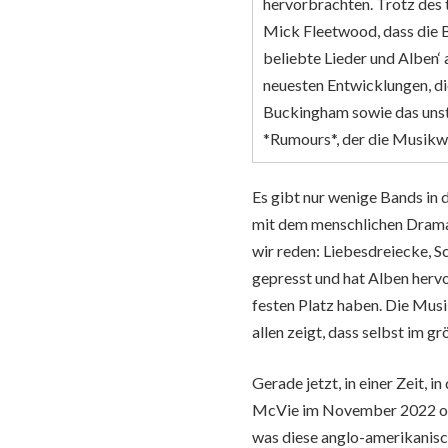
hervorbrachten. Trotz des
Mick Fleetwood, dass die B
beliebte Lieder und Alben‘ 
neuesten Entwicklungen, di
Buckingham sowie das unst
*Rumours*, der die Musikwe
Es gibt nur wenige Bands in 
mit dem menschlichen Drama
wir reden: Liebesdreiecke, S
gepresst und hat Alben hervo
festen Platz haben. Die Musi
allen zeigt, dass selbst im 
Gerade jetzt, in einer Zeit, 
McVie im November 2022 offiz
was diese anglo-amerikanisc