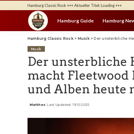
Hamburg Classic Rock +++ Aktueller Titel:
Loading
+++
Hamburg Guide
Hamburg Ne
Hamburg Classic Rock
>
Musik
>
Der unsterbliche Herzschl
Musik
Der unsterbliche
macht Fleetwood 
und Alben heute n
Matthes
Last Updated: 19.10.2025
Posted
by