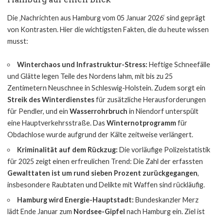
Die ‚Nachrichten aus Hamburg vom 05 Januar 2026‘ sind geprägt
von Kontrasten. Hier die wichtigsten Fakten, die du heute wissen
musst:
Winterchaos und Infrastruktur-Stress:
Heftige Schneefälle
und Glätte legen Teile des Nordens lahm, mit bis zu 25
Zentimetern Neuschnee in Schleswig-Holstein. Zudem sorgt ein
Streik des Winterdienstes
für zusätzliche Herausforderungen
für Pendler, und ein
Wasserrohrbruch
in Niendorf unterspült
eine Hauptverkehrsstraße. Das
Winternotprogramm
für
Obdachlose wurde aufgrund der Kälte zeitweise verlängert.
Kriminalität auf dem Rückzug:
Die vorläufige Polizeistatistik
für 2025 zeigt einen erfreulichen Trend: Die Zahl der erfassten
Gewalttaten ist um rund sieben Prozent zurückgegangen
,
insbesondere Raubtaten und Delikte mit Waffen sind rückläufig.
Hamburg wird Energie-Hauptstadt:
Bundeskanzler Merz
lädt Ende Januar zum
Nordsee-Gipfel
nach Hamburg ein. Ziel ist