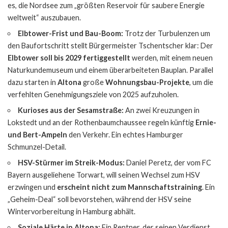
es, die Nordsee zum „größten Reservoir für saubere Energie
weltweit“ auszubauen.
Elbtower-Frist und Bau-Boom:
Trotz der Turbulenzen um
den Baufortschritt stellt Bürgermeister Tschentscher klar: Der
Elbtower soll bis 2029 fertiggestellt
werden, mit einem neuen
Naturkundemuseum und einem überarbeiteten Bauplan. Parallel
dazu starten in
Altona
große
Wohnungsbau-Projekte
, um die
verfehlten Genehmigungsziele von 2025 aufzuholen.
Kurioses aus der Sesamstraße:
An zwei Kreuzungen in
Lokstedt und an der Rothenbaumchaussee regeln künftig
Ernie-
und Bert-Ampeln
den Verkehr. Ein echtes Hamburger
Schmunzel-Detail.
HSV-Stürmer im Streik-Modus:
Daniel Peretz, der vom FC
Bayern ausgeliehene Torwart, will seinen Wechsel zum HSV
erzwingen und
erscheint nicht zum Mannschaftstraining
. Ein
„Geheim-Deal“ soll bevorstehen, während der HSV seine
Wintervorbereitung in Hamburg abhält.
Soziale Härte in Altona:
Ein Rentner, der seinen Verdienst