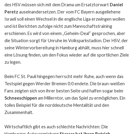
des HSV müssen sich mit dem Drama um Ersatztorwart
Daniel
Peretz
auseinandersetzen. Der vom FC Bayern ausgeliehene
Israeli soll einen Wechsel in die englische Liga erzwingen wollen
und ist Berichten zufolge nicht zum Mannschaftstraining
erschienen. Es wird von einem „Geheim-Deal“ gesprochen, aber
die Situation sorgt für Unruhe im Volksparkstadion. Der HSV, der
seine Wintervorbereitung in Hamburg abhält, muss hier schnell
eine Lösung finden, um den Fokus wieder auf die sportlichen Ziele
zu legen.
Beim FC St. Pauli hingegen herrscht mehr Ruhe, auch wenn das
Testspiel gegen Werder Bremen 0:0 endete. Die braun-weißen
Fans zeigten sich von ihrer besten Seite und halfen sogar beim
Schneeschippen
am Millerntor, um das Spiel zu ermöglichen. Ein
tolles Beispiel für die norddeutsche Mentalität und den
Zusammenhalt.
Wirtschaftlich gibt es auch schlechte Nachrichten: Die
Hamburger Autovermietung
Starcar hat ihren Betrieb