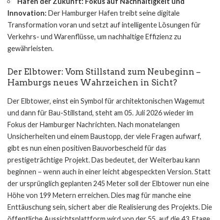
Hafen der Zukunft: Fokus auf Nachhaltigkeit und
Innovation:
Der Hamburger Hafen treibt seine digitale
Transformation voran und setzt auf intelligente Lösungen für
Verkehrs- und Warenflüsse, um nachhaltige Effizienz zu
gewährleisten.
Der Elbtower: Vom Stillstand zum Neubeginn –
Hamburgs neues Wahrzeichen in Sicht?
Der Elbtower, einst ein Symbol für architektonischen Wagemut
und dann für Bau-Stillstand, steht am 05. Juli 2026 wieder im
Fokus der Hamburger Nachrichten. Nach monatelangen
Unsicherheiten und einem Baustopp, der viele Fragen aufwarf,
gibt es nun einen positiven Bauvorbescheid für das
prestigeträchtige Projekt. Das bedeutet, der Weiterbau kann
beginnen – wenn auch in einer leicht abgespeckten Version. Statt
der ursprünglich geplanten 245 Meter soll der Elbtower nun eine
Höhe von 199 Metern erreichen. Dies mag für manche eine
Enttäuschung sein, sichert aber die Realisierung des Projekts. Die
öffentliche Aussichtsplattform wird von der 55. auf die 43. Etage