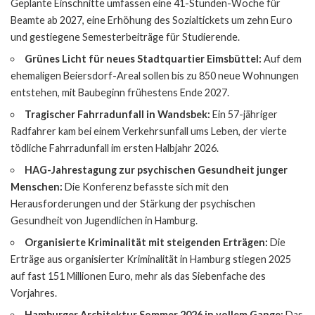
Geplante Einschnitte umfassen eine 41-Stunden-Woche für
Beamte ab 2027, eine Erhöhung des Sozialtickets um zehn Euro
und gestiegene Semesterbeiträge für Studierende.
Grünes Licht für neues Stadtquartier Eimsbüttel:
Auf dem
ehemaligen Beiersdorf-Areal sollen bis zu 850 neue Wohnungen
entstehen, mit Baubeginn frühestens Ende 2027.
Tragischer Fahrradunfall in Wandsbek:
Ein 57-jähriger
Radfahrer kam bei einem Verkehrsunfall ums Leben, der vierte
tödliche Fahrradunfall im ersten Halbjahr 2026.
HAG-Jahrestagung zur psychischen Gesundheit junger
Menschen:
Die Konferenz befasste sich mit den
Herausforderungen und der Stärkung der psychischen
Gesundheit von Jugendlichen in Hamburg.
Organisierte Kriminalität mit steigenden Erträgen:
Die
Erträge aus organisierter Kriminalität in Hamburg stiegen 2025
auf fast 151 Millionen Euro, mehr als das Siebenfache des
Vorjahres.
Hamburger Architektur Sommer 2026 in vollem Gange:
Das